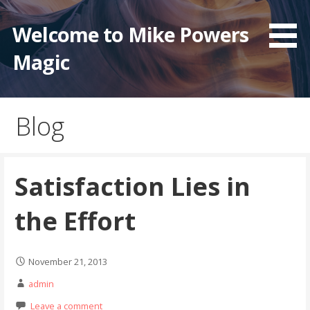
Skip
to
Welcome to Mike Powers
content
Magic
Blog
Satisfaction Lies in
the Effort
November 21, 2013
admin
Leave a comment