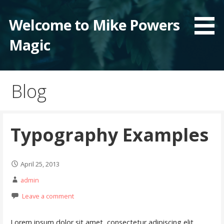
Skip
to
Welcome to Mike Powers
content
Magic
Blog
Typography Examples
April 25, 2013
admin
Leave a comment
Lorem ipsum dolor sit amet, consectetur adipiscing elit.