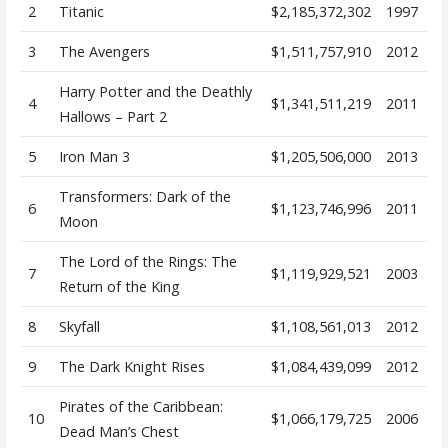
2
Titanic
$2,185,372,302
1997
3
The Avengers
$1,511,757,910
2012
Harry Potter and the Deathly
4
$1,341,511,219
2011
Hallows – Part 2
5
Iron Man 3
$1,205,506,000
2013
Transformers: Dark of the
6
$1,123,746,996
2011
Moon
The Lord of the Rings: The
7
$1,119,929,521
2003
Return of the King
8
Skyfall
$1,108,561,013
2012
9
The Dark Knight Rises
$1,084,439,099
2012
Pirates of the Caribbean:
10
$1,066,179,725
2006
Dead Man’s Chest